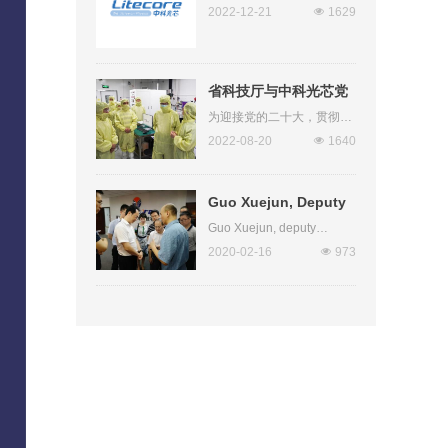
标邀请函
2022-12-21
넶
1629
省科技厅与中科光芯党
员联合开展主题党日活
为迎接党的二十大，贯彻落
实中央科技创新思想，8月
动
2022-08-20
넶
1640
18日下午，省科技厅周世举
副厅长带领高新处、创新
办、成果处相关领导一行莅
Guo Xuejun, Deputy
临中科光芯，开展“红心向党
迎盛会，科技创新永担当”主
Director of Fujian
Guo Xuejun, deputy
题党日活动。
director of Fujian Provincial
Economic and
2020-02-16
넶
973
Economic and Information
Information
Commission, accompanied
Commission, visited
by the main leading
comrades of the Urban
our company for
Economic and Information
inspection and
Commission, visited Fujian
guidance.
Zhongke Optical Core
Optoelectronic Technology
Co., Ltd. for inspection and
guidance. Deputy Director
Guo Xuejun wore