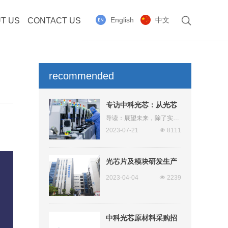
English
中文
T US
CONTACT US
recommended
reading
专访中科光芯：从光芯
片到ITLA，SOA，
导读：展望未来，除了实现
技术、产品上的创新，中科
WSS 创新从未止步
2023-07-21
넶
8111
光芯仍在不断探索新的应用
场景。
光芯片及模块研发生产
线建设项目竣工环境保
2023-04-04
넶
2239
护验收监测报告公示
中科光芯原材料采购招